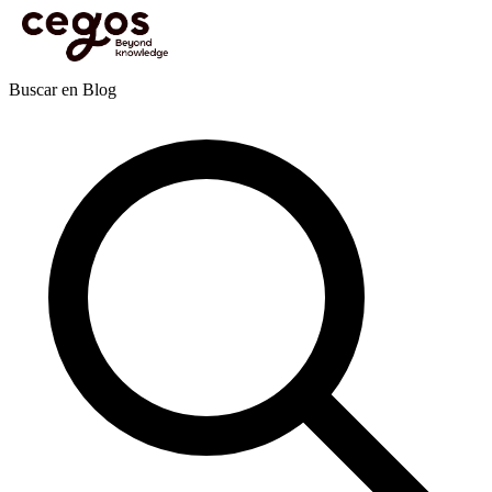
Skip to main content
Estás aquí:
Inicio
>
Actualidades
>
Publicaciones
>
Recursos Humanos y Desarrollo
Organizacional
>
Ley Karin: Oportunidades y desafíos
Publicaciones
Buscar en Blog