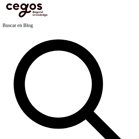
Skip to main content
Estás aquí:
Inicio
>
Actualidades
>
Publicaciones
>
Recursos Humanos y Desarrollo
Organizacional
>
Cultura de bienestar laboral: 3 claves para implementarla con éxito
Publicaciones
Buscar en Blog