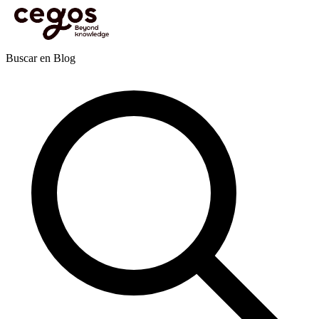
Skip to main content
Estás aquí:
Inicio
>
Actualidades
>
Publicaciones
>
Liderazgo y gestión de equipos
>
Cómo
cultivar la mentalidad del “qué tal si…” en equipos tradicionales.
Publicaciones
Buscar en Blog