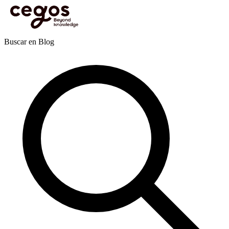
Skip to main content
Estás aquí:
Inicio
>
Actualidades
>
Publicaciones
>
Liderazgo y gestión de equipos
>
Cómo
crear un Plan de Sucesión Efectivo para asegurar el Liderazgo Empresarial
Publicaciones
Buscar en Blog