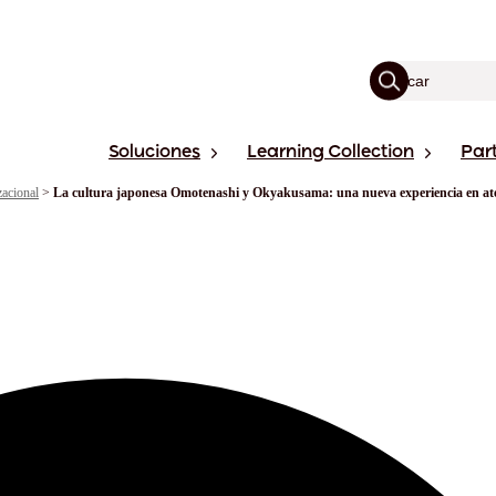
Soluciones
Learning Collection
Par
acional
>
La cultura japonesa Omotenashi y Okyakusama: una nueva experiencia en ate