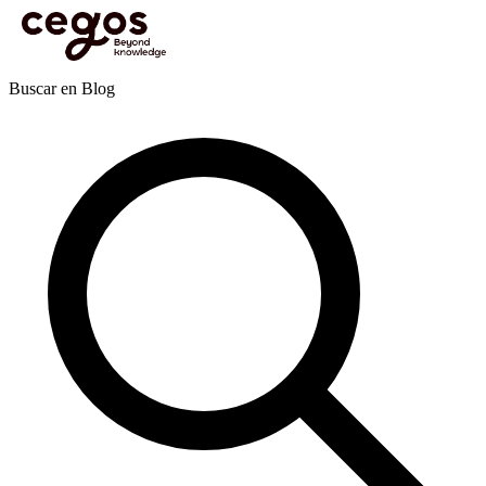
Skip to main content
Estás aquí:
Inicio
>
Actualidades
>
Publicaciones
>
Inteligencia Artificial
>
Las 5 soft skills
que marcan la diferencia en los equipos comerciales
Publicaciones
Buscar en Blog