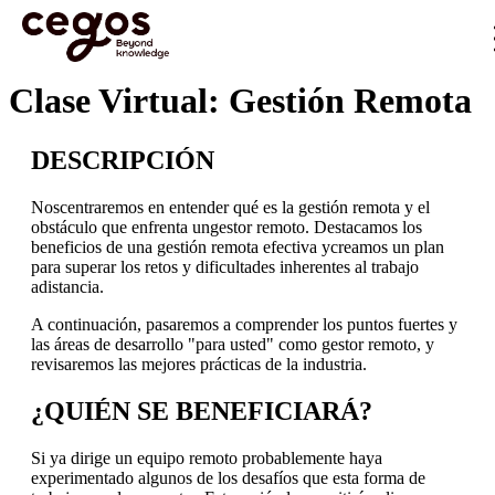
Skip to main content
Estás aquí:
Inicio
>
Nuestra expertise
>
Cegos Virtual Classroom
>
Clase Virtual: Gestión
…
Remota
Clase Virtual: Gestión Remota
DESCRIPCIÓN
Noscentraremos en entender qué es la gestión remota y el
obstáculo que enfrenta ungestor remoto. Destacamos los
beneficios de una gestión remota efectiva ycreamos un plan
para superar los retos y dificultades inherentes al trabajo
adistancia.
A continuación, pasaremos a comprender los puntos fuertes y
las áreas de desarrollo "para usted" como gestor remoto, y
revisaremos las mejores prácticas de la industria.
¿QUIÉN SE BENEFICIARÁ?
Si ya dirige un equipo remoto probablemente haya
experimentado algunos de los desafíos que esta forma de