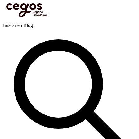
Skip to main content
Estás aquí:
Inicio
>
Actualidades
>
Publicaciones
>
Gestión de proyectos
>
Liderar proyectos l&d de forma global y con responsabilidad local
Publicaciones
Buscar en Blog