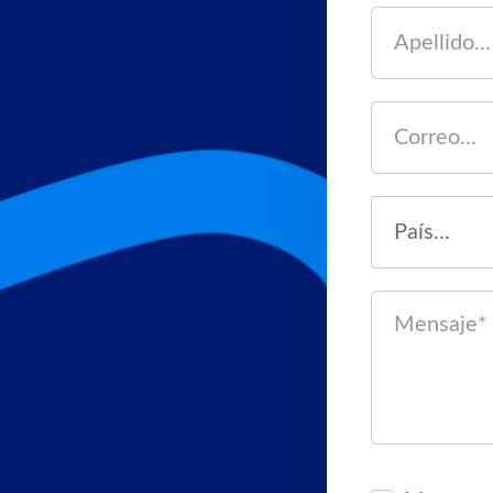
YouTube
Instagram
Nuestras soluciones
Soluciones e-learning
Clases Virtuales
Formación en liderazgo
Consultoría
Actualidad
Noticias
Blog
Premios Cegos
Inscríbete al Newsletter
Información útil
¿Quiénes somos?
Trabaja en Cegos
Contacta con nosotros
Nuestras publicaciones