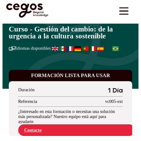
Skip to main content
Estás aquí:
Inicio
>
Cegos Learning Collection
>
Gestión y liderazgo
>
Gestión del
…
cambio: de la urgencia a la cultura sostenible
Curso - Gestión del cambio: de la
urgencia a la cultura sostenible
Idiomas disponibles
FORMACIÓN LISTA PARA USAR
Duración
1 Día
Referencia
vc005-ext
¿Interesado en esta formación o necesitas una solución
más personalizada? Nuestro equipo está aquí para
ayudarte.
Contacto