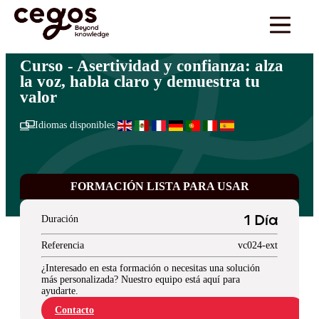
Skip to main content
Estás aquí:
Inicio
>
Cegos Learning Collection
>
Desarrollo personal
>
Asertividad y
…
confianza: alza la voz, habla claro y demuestra tu valor
Curso - Asertividad y confianza: alza
la voz, habla claro y demuestra tu
valor
Idiomas disponibles
FORMACIÓN LISTA PARA USAR
Duración
1 Día
Referencia
vc024-ext
¿Interesado en esta formación o necesitas una solución
más personalizada? Nuestro equipo está aquí para
ayudarte.
Contacto