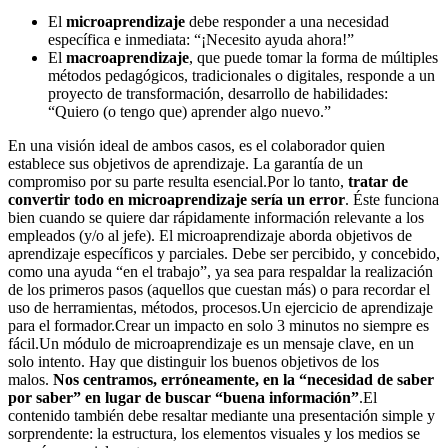
El
microaprendizaje
debe responder a una necesidad
específica e inmediata: “¡Necesito ayuda ahora!”
El
macroaprendizaje
, que puede tomar la forma de múltiples
métodos pedagógicos, tradicionales o digitales, responde a un
proyecto de transformación, desarrollo de habilidades:
“Quiero (o tengo que) aprender algo nuevo.”
En una visión ideal de ambos casos, es el colaborador quien
establece sus objetivos de aprendizaje. La garantía de un
compromiso por su parte resulta esencial.Por lo tanto,
tratar de
convertir todo en microaprendizaje sería un error
. Éste funciona
bien cuando se quiere dar rápidamente información relevante a los
empleados (y/o al jefe). El microaprendizaje aborda objetivos de
aprendizaje específicos y parciales. Debe ser percibido, y concebido,
como una ayuda “en el trabajo”, ya sea para respaldar la realización
de los primeros pasos (aquellos que cuestan más) o para recordar el
uso de herramientas, métodos, procesos.Un ejercicio de aprendizaje
para el formador.Crear un impacto en solo 3 minutos no siempre es
fácil.Un módulo de microaprendizaje es un mensaje clave, en un
solo intento. Hay que distinguir los buenos objetivos de los
malos.
Nos centramos, erróneamente, en la “necesidad de saber
por saber” en lugar de buscar “buena información”
.El
contenido también debe resaltar mediante una presentación simple y
sorprendente: la estructura, los elementos visuales y los medios se