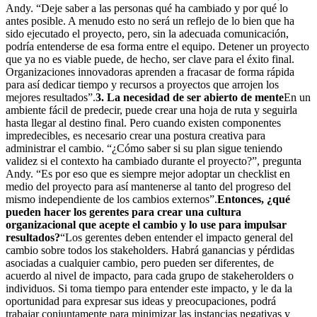
Andy. “Deje saber a las personas qué ha cambiado y por qué lo
antes posible. A menudo esto no será un reflejo de lo bien que ha
sido ejecutado el proyecto, pero, sin la adecuada comunicación,
podría entenderse de esa forma entre el equipo. Detener un proyecto
que ya no es viable puede, de hecho, ser clave para el éxito final.
Organizaciones innovadoras aprenden a fracasar de forma rápida
para así dedicar tiempo y recursos a proyectos que arrojen los
mejores resultados”.
3. La necesidad de ser abierto de mente
En un
ambiente fácil de predecir, puede crear una hoja de ruta y seguirla
hasta llegar al destino final. Pero cuando existen componentes
impredecibles, es necesario crear una postura creativa para
administrar el cambio. “¿Cómo saber si su plan sigue teniendo
validez si el contexto ha cambiado durante el proyecto?”, pregunta
Andy. “Es por eso que es siempre mejor adoptar un checklist en
medio del proyecto para así mantenerse al tanto del progreso del
mismo independiente de los cambios externos”.
Entonces, ¿qué
pueden hacer los gerentes para crear una cultura
organizacional que acepte el cambio y lo use para impulsar
resultados?
“Los gerentes deben entender el impacto general del
cambio sobre todos los stakeholders. Habrá ganancias y pérdidas
asociadas a cualquier cambio, pero pueden ser diferentes, de
acuerdo al nivel de impacto, para cada grupo de stakeherolders o
individuos. Si toma tiempo para entender este impacto, y le da la
oportunidad para expresar sus ideas y preocupaciones, podrá
trabajar conjuntamente para minimizar las instancias negativas y