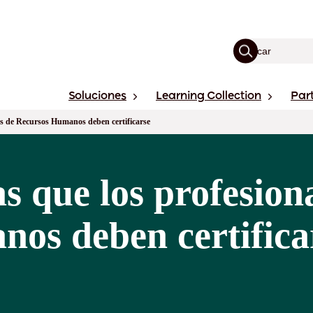
Soluciones
Learning Collection
Par
les de Recursos Humanos deben certificarse
as que los profesion
os deben certifica