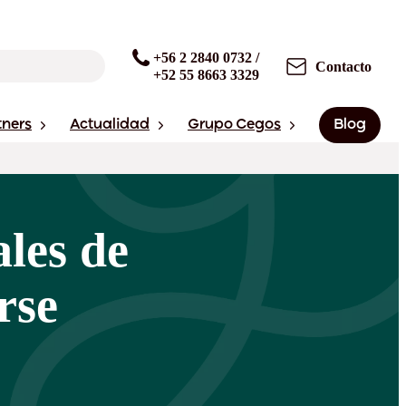
+56 2 2840 0732 /
Contacto
+52 55 8663 3329
tners
Actualidad
Grupo Cegos
Blog
ales de
rse